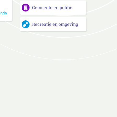
Gemeente en politie
enda
Recreatie en omgeving