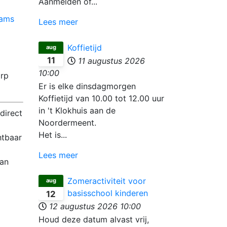
Aanmelden of...
eams
Lees meer
Koffietijd
aug
11
11 augustus 2026
10:00
orp
Er is elke dinsdagmorgen
Koffietijd van 10.00 tot 12.00 uur
in 't Klokhuis aan de
direct
Noordermeent.
Het is...
htbaar
Lees meer
van
Zomeractiviteit voor
aug
basisschool kinderen
12
12 augustus 2026
10:00
Houd deze datum alvast vrij,