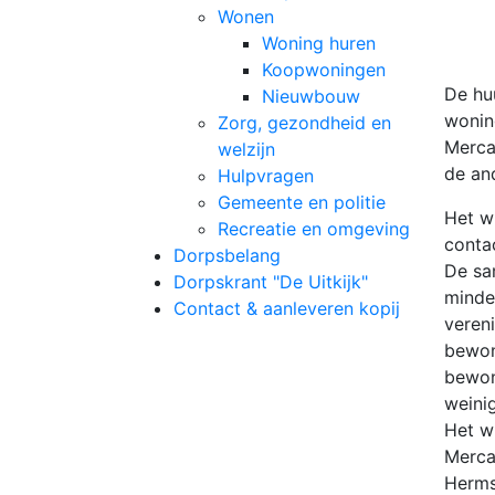
Wonen
Woning huren
Koopwoningen
De hu
Nieuwbouw
wonin
Zorg, gezondheid en
Merca
welzijn
de an
Hulpvragen
Gemeente en politie
Het w
Recreatie en omgeving
conta
Dorpsbelang
De sa
Dorpskrant "De Uitkijk"
minde
Contact & aanleveren kopij
veren
bewon
bewon
weini
Het w
Mercat
Herms