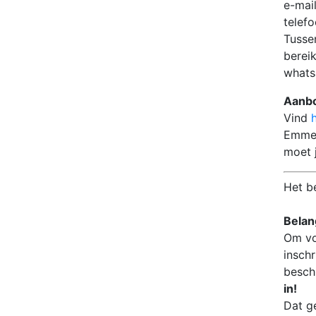
e-ma
telef
Tussen
berei
what
Aanbo
Vind
Emmel
moet j
Het b
Belang
Om vo
insch
besch
in!
Dat g