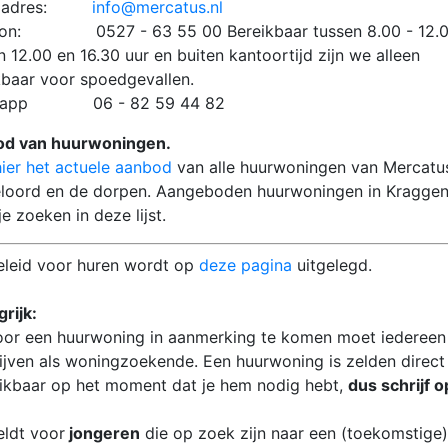
iladres:
info@mercatus.nl
oon: 0527 - 63 55 00 Bereikbaar tussen 8.00 - 12.00
 12.00 en 16.30 uur en buiten kantoortijd zijn we alleen
kbaar voor spoedgevallen.
sapp 06 - 82 59 44 82
d van huurwoningen.
hier het actuele aanbod
van alle huurwoningen van Mercatus
oord en de dorpen. Aangeboden huurwoningen in Kragge
e zoeken in deze lijst.
eleid voor huren wordt op
deze pagina
uitgelegd.
rijk:
or een huurwoning in aanmerking te komen moet iedereen
rijven als woningzoekende. Een huurwoning is zelden direct
ikbaar op het moment dat je hem nodig hebt,
dus schrijf op
eldt voor
jongeren
die op zoek zijn naar een (toekomstige)