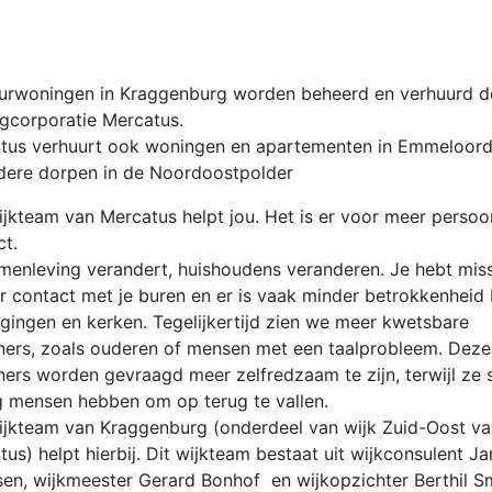
urwoningen in Kraggenburg worden beheerd en verhuurd d
gcorporatie Mercatus.
tus verhuurt ook woningen en apartementen in Emmeloord
dere dorpen in de Noordoostpolder
ijkteam van Mercatus helpt jou. Het is er voor meer persoon
ct.
menleving verandert, huishoudens veranderen. Je hebt mis
r contact met je buren en er is vaak minder betrokkenheid 
igingen en kerken. Tegelijkertijd zien we meer kwetsbare
ers, zoals ouderen of mensen met een taalprobleem. Deze
ers worden gevraagd meer zelfredzaam te zijn, terwijl ze
g mensen hebben om op terug te vallen.
ijkteam van Kraggenburg (onderdeel van wijk Zuid-Oost va
us) helpt hierbij. Dit wijkteam bestaat uit wijkconsulent Ja
en, wijkmeester Gerard Bonhof en wijkopzichter Berthil Sm