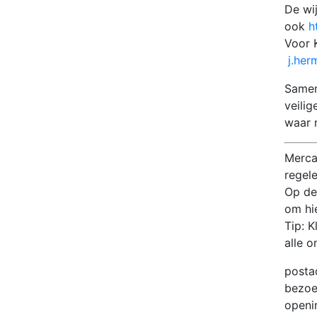
De wi
ook
h
Voor 
j.he
Samen
veilig
waar 
Merca
regele
Op de
om hie
Tip: 
alle 
post
bezoe
openi