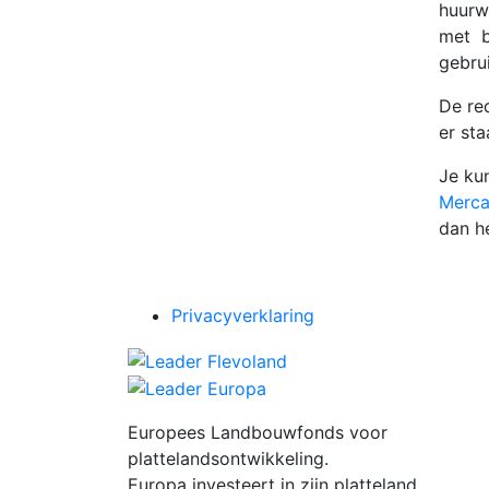
huurw
met b
gebru
De re
er sta
Je ku
Merca
dan he
Privacyverklaring
Europees Landbouwfonds voor
plattelandsontwikkeling.
Europa investeert in zijn platteland.