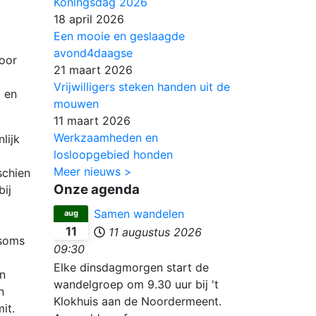
Koningsdag 2026
18 april 2026
Een mooie en geslaagde
avond4daagse
oor
21 maart 2026
Vrijwilligers steken handen uit de
 en
mouwen
11 maart 2026
Werkzaamheden en
lijk
losloopgebied honden
Meer nieuws >
schien
Onze agenda
bij
Samen wandelen
aug
11
11 augustus 2026
 soms
09:30
Elke dinsdagmorgen start de
n
wandelgroep om 9.30 uur bij 't
n
Klokhuis aan de Noordermeent.
it.