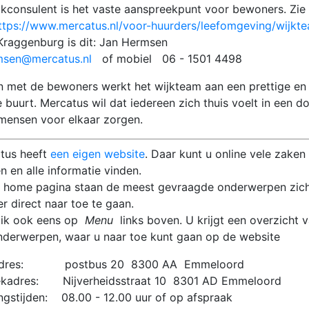
jkconsulent is het vaste aanspreekpunt voor bewoners. Zie
ttps://www.mercatus.nl/voor-huurders/leefomgeving/wijkt
Kraggenburg is dit: Jan Hermsen
rmsen@mercatus.nl
of mobiel 06 - 1501 4498
 met de bewoners werkt het wijkteam aan een prettige en
e buurt. Mercatus wil dat iedereen zich thuis voelt in een d
mensen voor elkaar zorgen.
tus heeft
een eigen website
. Daar kunt u online vele zaken 
n en alle informatie vinden.
 home pagina staan de meest gevraagde onderwerpen zic
r direct naar toe te gaan.
Klik ook eens op
Menu
links boven. U krijgt een overzicht 
onderwerpen, waar u naar toe kunt gaan op de website
adres: postbus 20 8300 AA Emmeloord
kadres: Nijverheidsstraat 10 8301 AD Emmeloord
ngstijden: 08.00 - 12.00 uur of op afspraak