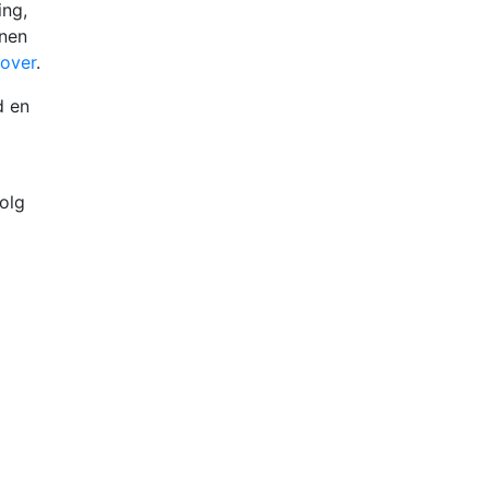
ing,
nnen
 over
.
d en
olg