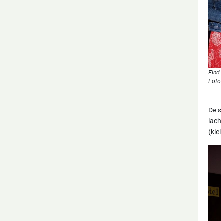
Eind
Foto
De s
lach
(kle