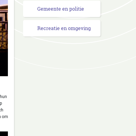
Gemeente en politie
Recreatie en omgeving
 hun
op
ch
en om