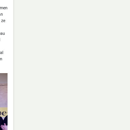
omen
an
 ze
eau
l
al
en