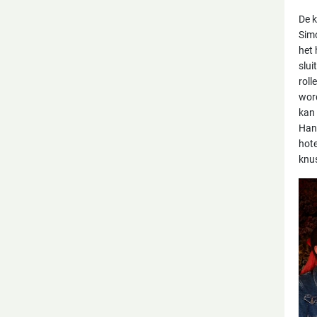
De 
Sim
het 
slui
rol
word
kan 
Hans
hote
knus