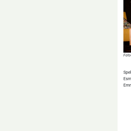
Foto
Spe
Esme
Emm