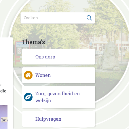
Thema's
Ons dorp
Wonen
p
elle
Zorg, gezondheid en
welzijn
Hulpvragen