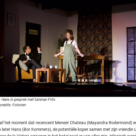
: Hans in gesprek met tuinman Frits
credits: Fotorien
af het moment dat recencent Meneer Chateau (Mayandra Rodermond) e
 later Hans (Bor Kommers), de potentiële koper samen met zijn vriendin 
ee de la Vieter) arriveren in het hotel gaat er van alles mis. Hilarisch wor