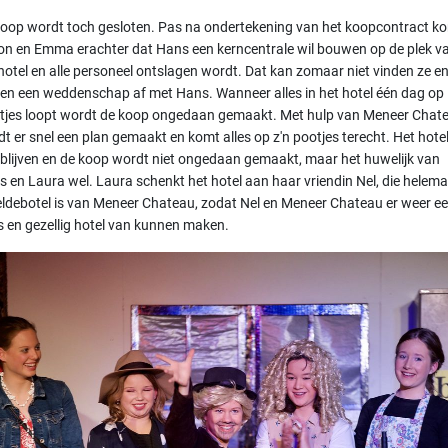
koop wordt toch gesloten. Pas na ondertekening van het koopcontract k
on en Emma erachter dat Hans een kerncentrale wil bouwen op de plek v
hotel en alle personeel ontslagen wordt. Dat kan zomaar niet vinden ze en
ten een weddenschap af met Hans. Wanneer alles in het hotel één dag op
letjes loopt wordt de koop ongedaan gemaakt. Met hulp van Meneer Chat
t er snel een plan gemaakt en komt alles op z'n pootjes terecht. Het hote
blijven en de koop wordt niet ongedaan gemaakt, maar het huwelijk van
 en Laura wel. Laura schenkt het hotel aan haar vriendin Nel, die helema
ldebotel is van Meneer Chateau, zodat Nel en Meneer Chateau er weer e
 en gezellig hotel van kunnen maken.