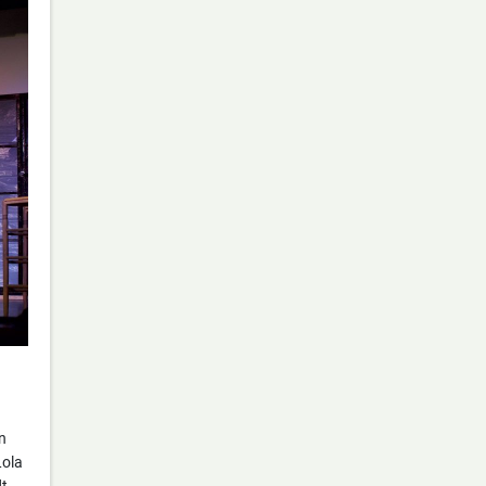
n
Lola
dt