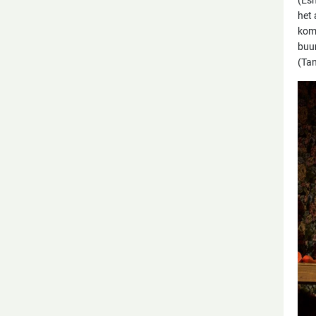
het 
komt
buur
(Tan