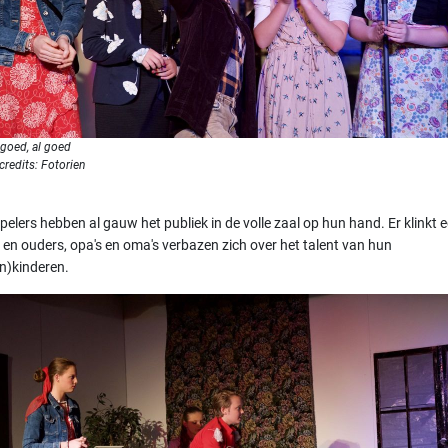
 goed, al goed
credits: Fotorien
pelers hebben al gauw het publiek in de volle zaal op hun hand. Er klinkt 
 en ouders, opa's en oma's verbazen zich over het talent van hun
in)kinderen.