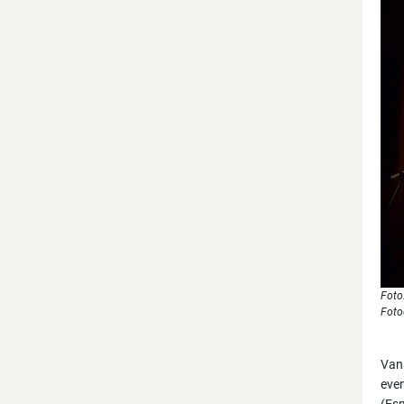
Foto
Foto
Van
even
(Esm