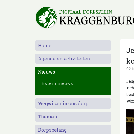
Home
Je
Agenda en activiteiten
ko
02 f
Nieuws
Jeu
Extern nieuws
lach
best
Wieg
Wegwijzer in ons dorp
Thema's
Dorpsbelang