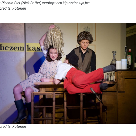
 Piccolo Piet (Nick Botter) verstopt een kip onder zijn jas
credits: Fotorien
credits: Fotorien